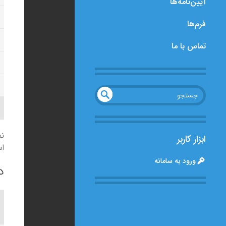
آیین‌نامه‌ها
فرم‌ها
تماس با ما
UND
جست
جو
EFIN
ED
نم
ابزار کاربر
اس
ورود به سامانه
د