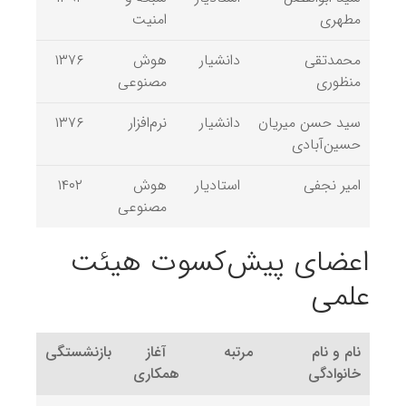
مطهری
امنیت
محمدتقی
دانشیار
هوش
۱۳۷۶
منظوری
مصنوعی
سید حسن میریان
دانشیار
نرم‌افزار
۱۳۷۶
حسین‌آبادی
امیر نجفی
استادیار
هوش
۱۴۰۲
مصنوعی
اعضای پیش‌کسوت هیئت
علمی
نام و نام
مرتبه
آغاز
بازنشستگی
خانوادگی
همکاری